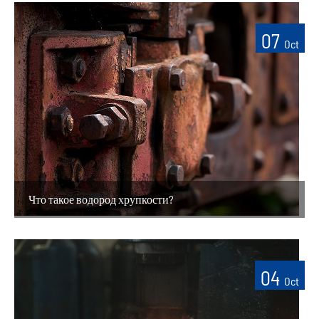
07
Oct
Что такое водород хрупкости?
04
Oct