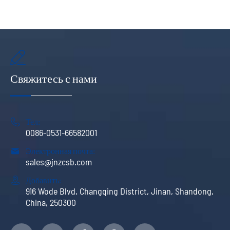

Свяжитесь с нами

Тел:
0086-0531-66582001

Электронная почта:
sales@jnzcsb.com

Добавить:
916 Wode Blvd, Changqing District, Jinan, Shandong,
China, 250300