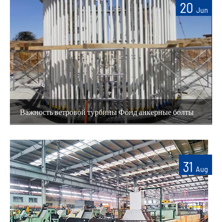
20
Jun
Важность ветровой турбины Фонд анкерные болты
31
Aug